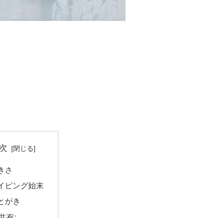
次
きさ
イピング始末
とがき
共有: