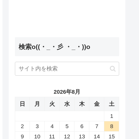
検索o((・_・彡 ・_・))o
2026年8月
日
月
火
水
木
金
土
1
2
3
4
5
6
7
8
9
10
11
12
13
14
15