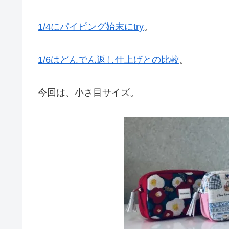
1/4にパイピング始末にtry
。
1/6はどんでん返し仕上げとの比較
。
今回は、小さ目サイズ。