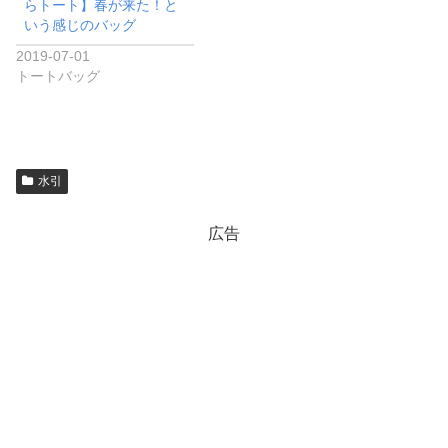
らトート】春が来た！と
いう感じのバッグ
2019-07-01
トートバッグ
水引
広告