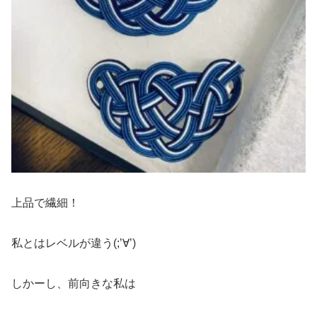
上品で繊細！
私とはレベルが違う(;’∀’)
しかーし、前向きな私は