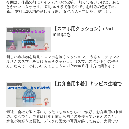
今回は、作品の前にアイテム作りの投稿。 無くてもいいけど、ある
とかわいいタッセル。 刺しゅう糸で作るので、お好みの色が作れ
る。 材料は100均の刺しゅう糸。 ８色も入っていた。 嬉しい。 ...
【スマホ用クッション】iPad-
スマホクッション
miniにも
新しい布小物を発見！スマホを置くクッション。 うさんこチャンネ
ルさんのスマホを置ける三角クッション（スマホスタンド）の作り
方。なんて、かわいいんでしょう～♪ iPhone 8 作り方は簡単そう。
材料のペレットも自宅にあっ...
【お弁当用巾着】キッピス生地で
エコバッグ
最近、会社で隣の席になったＯちゃんからのご依頼。お弁当用の巾着
袋。なんでも、巾着は何年も前から同じのを使っているとのこと。
水色がお好きと聴取。デスクに愛犬の写真が飾ってある。犬柄で水色
の生地を探しに手芸店へ。 ない。じゃ、...