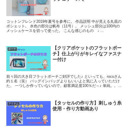
コットンフレンド2019年夏号を参考に。 作品説明 中が見える丸底の
ポシェット。 水色の部分は帆布（11号）。 メッシュ部分は100均の
メッシュケースを切って使った。 こんな感じのもの ↓ ...
【クリアポケットのフラットポー
ポーチ
チ】仕上がりがキレイなファスナ
ー付け
前々回の大き目フラットポーチご好評でした♪ といっても、rocoさん
約１名（笑） バッグインバッグよりもいいよと気に入っていただけ
た。 一つしか作っていないので、顧客満足度100％だ～♪ 単純。。
テ...
【タッセルの作り方】刺しゅう糸
アイテム
使用・作り方動画あり