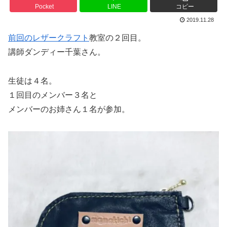
Pocket
LINE
コピー
2019.11.28
前回のレザークラフト
教室の２回目。
講師ダンディー千葉さん。
生徒は４名。
１回目のメンバー３名と
メンバーのお姉さん１名が参加。