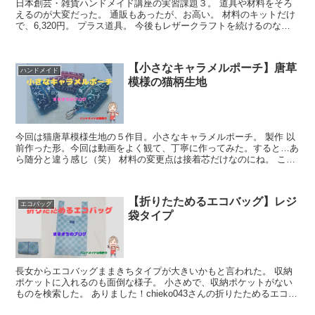
日本創芸・雑貨ハンドメイド講座の実習課題３。 道具や材料をそろ
えるのが大変だった。 通販もあったが、お高い。 材料のキットだけ
で、6,320円。 プラス道具。 今後もレザークラフトを続けるのなら
いいの...
【小さなキャラメルポーチ】唐草
ハンドメイド
模様の猫柄生地
今回は猫唐草模様生地の５作目。小さなキャラメルポーチ。 製作 以
前作った形。今回は動画をよく観て、丁寧に作ってみた。すると…あ
ら随分と違う感じ（笑） 材料の変更点は接着芯だけなのにね。 ここ
で、前回ペンケー...
【折りたためるエコバッグ】レジ
エコバッグ
袋タイプ
長女からエコバッグままきちタイプが大きいかもと言われた。 収納
ポケットに入れるのも面倒な様子。 小さめで、収納ポケットがない
ものを検索した。 ありました！chieko043さんの折りたためるエコバ
ッグ作り方。いつも助かっ...