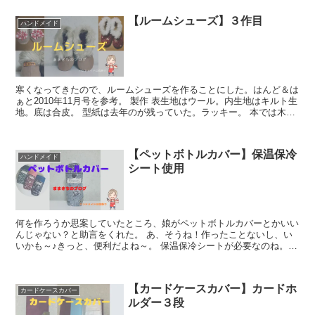
【ルームシューズ】３作目
ハンドメイド
寒くなってきたので、ルームシューズを作ることにした。はんど＆は
ぁと2010年11月号を参考。 製作 表生地はウール。内生地はキルト生
地。底は合皮。 型紙は去年のが残っていた。ラッキー。 本では木綿
の生地にキ...
【ペットボトルカバー】保温保冷
ハンドメイド
シート使用
何を作ろうか思案していたところ、娘がペットボトルカバーとかいい
んじゃない？と助言をくれた。 あ、そうね！作ったことないし、い
いかも～♪きっと、便利だよね～。 保温保冷シートが必要なのね。あ
とは、コードストッパー。 ...
【カードケースカバー】カードホ
カードケースカバー
ルダー３段