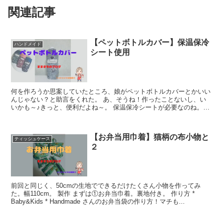
関連記事
【ペットボトルカバー】保温保冷
ハンドメイド
シート使用
何を作ろうか思案していたところ、娘がペットボトルカバーとかいい
んじゃない？と助言をくれた。 あ、そうね！作ったことないし、い
いかも～♪きっと、便利だよね～。 保温保冷シートが必要なのね。あ
とは、コードストッパー。 ...
【お弁当用巾着】猫柄の布小物と
ティッシュケース
２
前回と同じく、50cmの生地でできるだけたくさん小物を作ってみ
た。幅110cm。 製作 まずは①お弁当巾着。裏地付き。 作り方 *
Baby&Kids * Handmade さんのお弁当袋の作り方！マチも...