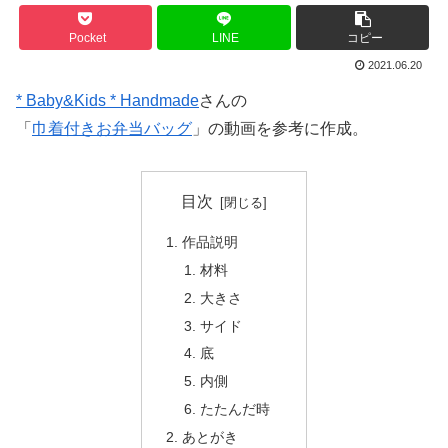
Pocket
LINE
コピー
2021.06.20
* Baby&Kids * Handmade
さんの
「
巾着付きお弁当バッグ
」の動画を参考に作成。
目次
作品説明
材料
大きさ
サイド
底
内側
たたんだ時
あとがき