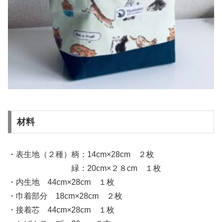
材料
・表生地（２種）柄：14cm×28cm ２枚
緑：20cm×２８cm １枚
・内生地 44cm×28cm １枚
・巾着部分 18cm×28cm ２枚
・接着芯 44cm×28cm １枚